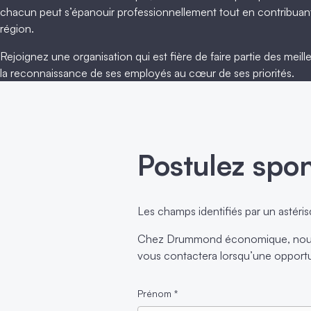
chacun peut s’épanouir professionnellement tout en contribu
région.
Rejoignez une organisation qui est fière de faire partie des meil
la reconnaissance de ses employés au cœur de ses priorités.
Postulez spo
Les champs identifiés par un astéris
Chez Drummond économique, nous c
vous contactera lorsqu’une opportun
Prénom
*