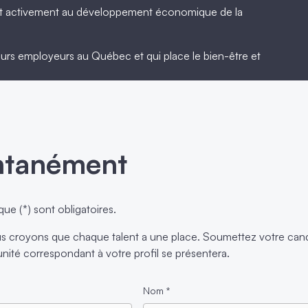
ant activement au développement économique de la
leurs employeurs au Québec et qui place le bien-être et
ntanément
que (*) sont obligatoires.
royons que chaque talent a une place. Soumettez votre candi
ité correspondant à votre profil se présentera.
Nom
*